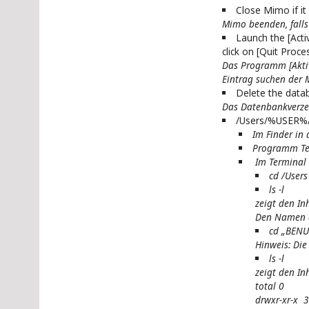
Close Mimo if it i
Mimo beenden, falls 
Launch the [Acti
click on [Quit Proces
Das Programm [Akti
Eintrag suchen der 
Delete the datab
Das Datenbankverzei
/Users/%USER%/L
Im Finder i
Programm Ter
Im Terminal 
cd /Users
ls -l
zeigt den In
Den Namen d
cd „BENU
Hinweis: Die
ls -l
zeigt den In
total 0
drwxr-xr-x 