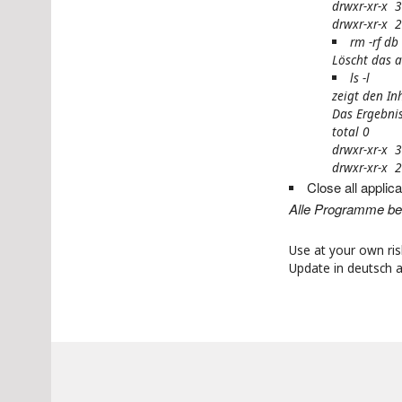
drwxr-xr-x 3
drwxr-xr-x 
rm -rf db
Löscht das a
ls -l
zeigt den In
Das Ergebnis
total 0
drwxr-xr-x 3
drwxr-xr-x 
Close all applic
Alle Programme be
Use at your own ris
Update in deutsch a