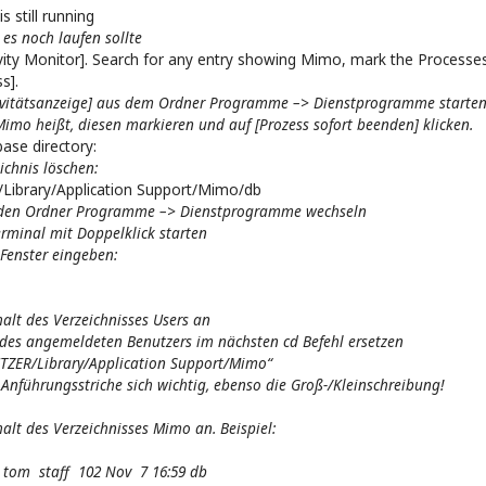
s still running
es noch laufen sollte
vity Monitor]. Search for any entry showing Mimo, mark the Processes 
s].
vitätsanzeige] aus dem Ordner Programme –> Dienstprogramme starten.
Mimo heißt, diesen markieren und auf [Prozess sofort beenden] klicken.
ase directory:
chnis löschen:
ibrary/Application Support/Mimo/db
n den Ordner Programme –> Dienstprogramme wechseln
minal mit Doppelklick starten
Fenster eingeben:
halt des Verzeichnisses Users an
es angemeldeten Benutzers im nächsten cd Befehl ersetzen
TZER/Library/Application Support/Mimo“
 Anführungsstriche sich wichtig, ebenso die Groß-/Kleinschreibung!
halt des Verzeichnisses Mimo an.
Beispiel:
3 tom staff 102 Nov 7 16:59 db