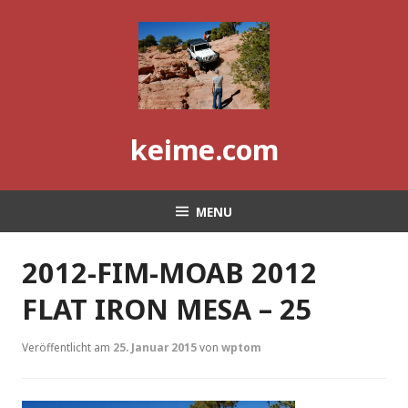
Skip
to
content
keime.com
MENU
2012-FIM-MOAB 2012
FLAT IRON MESA – 25
Veröffentlicht am
25. Januar 2015
von
wptom