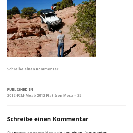
Schreibe einen Kommentar
Post
PUBLISHED IN
2012-FIM-Moab 2012 Flat Iron Mesa – 25
navigation
Schreibe einen Kommentar
Du musst
angemeldet
sein, um einen Kommentar