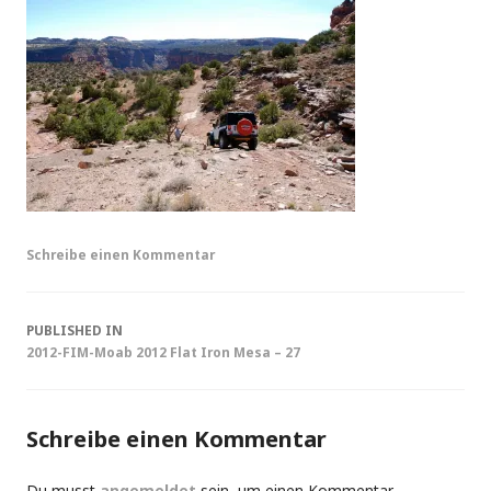
Schreibe einen Kommentar
Post
PUBLISHED IN
2012-FIM-Moab 2012 Flat Iron Mesa – 27
navigation
Schreibe einen Kommentar
Du musst
angemeldet
sein, um einen Kommentar