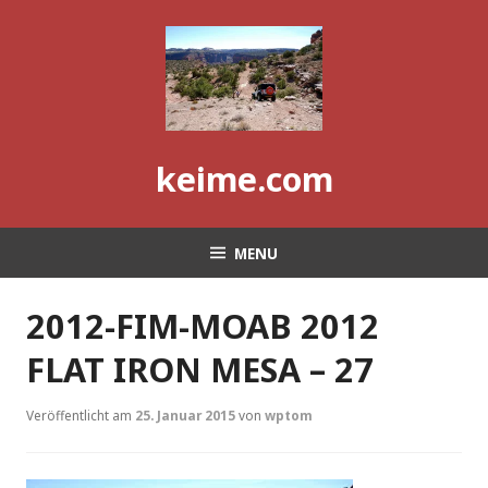
Skip
to
content
keime.com
MENU
2012-FIM-MOAB 2012
FLAT IRON MESA – 27
Veröffentlicht am
25. Januar 2015
von
wptom