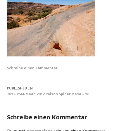
Schreibe einen Kommentar
Post
PUBLISHED IN
2012-PSM-Moab 2012 Poison Spider Mesa – 16
navigation
Schreibe einen Kommentar
Du musst
angemeldet
sein, um einen Kommentar