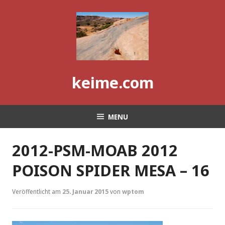
Skip
to
content
keime.com
MENU
2012-PSM-MOAB 2012
POISON SPIDER MESA – 16
Veröffentlicht am
25. Januar 2015
von
wptom