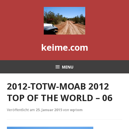
Skip
to
content
keime.com
MENU
2012-TOTW-MOAB 2012
TOP OF THE WORLD – 06
Veröffentlicht am
25. Januar 2015
von
wptom