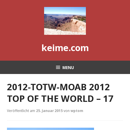
Skip
to
content
keime.com
MENU
2012-TOTW-MOAB 2012
TOP OF THE WORLD – 17
Veröffentlicht am
25. Januar 2015
von
wptom