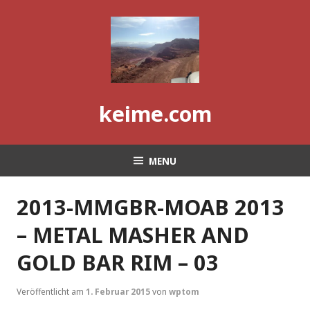
Skip
to
content
keime.com
MENU
2013-MMGBR-MOAB 2013
– METAL MASHER AND
GOLD BAR RIM – 03
Veröffentlicht am
1. Februar 2015
von
wptom