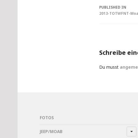
Post
PUBLISHED IN
2013-TOTWFNT-Moab 
navigati
Schreibe ei
Du musst
angeme
FOTOS
JEEP/MOAB