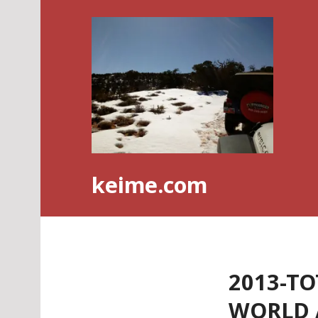
Skip
to
content
keime.com
2013-TO
WORLD A