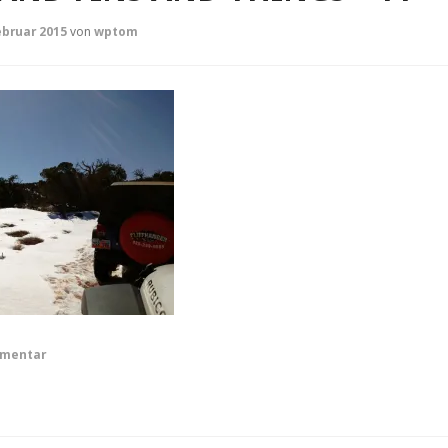
ebruar 2015
von
wptom
mmentar